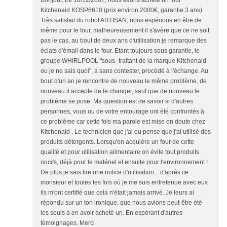
Bonjour, Le 18/12/2007, nous avons acheté un four
Kitchenaid KOSP6610 (prix environ 2000€, garantie 3 ans).
Très satisfait du robot ARTISAN, nous espérions en être de
même pour le four, malheureusement il s'avère que ce ne soit
pas le cas, au bout de deux ans d'utilisation je remarque des
éclats d'émail dans le four. Etant toujours sous garantie, le
groupe WHIRLPOOL "sous- traitant de la marque Kitchenaid
ou je ne sais quoi", a sans contester, procédé à l'échange. Au
bout d'un an je rencontre de nouveau le même problème, de
nouveau il accepte de le changer, sauf que de nouveau le
problème se pose. Ma question est de savoir si d'autres
personnes, vous ou de votre entourage ont été confrontés à
ce problème car cette fois ma parole est mise en doute chez
Kitchenaid . Le technicien que j'ai eu pense que j'ai utilisé des
produits détergents. Lorsqu'on acquière un four de cette
qualité et pour utilisation alimentaire on évite tout produits
nocifs, déjà pour le matériel et ensuite pour l'environnement !
De plus je sais lire une notice d'utilisation... d'après ce
monsieur et toutes les fois où je me suis entretenue avec eux
ils m'ont certifié que cela n'était jamais arrivé. Je leurs ai
répondu sur un ton ironique, que nous avions peut-être été
les seuls à en avoir acheté un. En espérant d'autres
témoignages. Merci