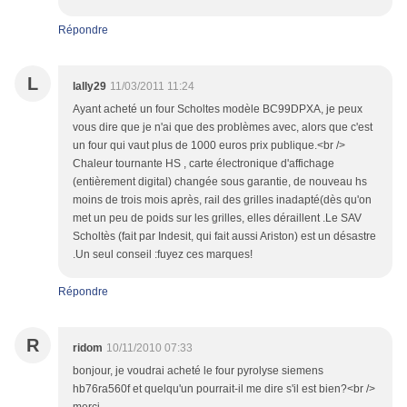
Répondre
L
lally29
11/03/2011 11:24
Ayant acheté un four Scholtes modèle BC99DPXA, je peux
vous dire que je n'ai que des problèmes avec, alors que c'est
un four qui vaut plus de 1000 euros prix publique.<br />
Chaleur tournante HS , carte électronique d'affichage
(entièrement digital) changée sous garantie, de nouveau hs
moins de trois mois après, rail des grilles inadapté(dès qu'on
met un peu de poids sur les grilles, elles déraillent .Le SAV
Scholtès (fait par Indesit, qui fait aussi Ariston) est un désastre
.Un seul conseil :fuyez ces marques!
Répondre
R
ridom
10/11/2010 07:33
bonjour, je voudrai acheté le four pyrolyse siemens
hb76ra560f et quelqu'un pourrait-il me dire s'il est bien?<br />