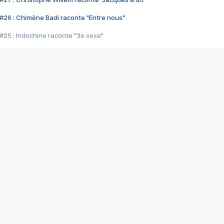
#26 : Chimène Badi raconte "Entre nous"
#25 : Indochine raconte "3e sexe"
#24 : Zaho raconte "C'est chelou"
#23 : Patrick Bruel raconte "Au café des délices"
#22 : Kyo raconte "Le chemin"
#21 : Nolwenn Leroy raconte "Cassé"
#20 : Patrick Hernandez raconte "Born to be alive"
#19 : Lorie raconte "Près de moi"
#18 : Michael Jones raconte "A nos actes manqués" (avec Jean-Jacque
#17 : Khaled raconte "Aïcha"
#16 : Corneille raconte "Parce qu'on vient de loin"
#15 : Indochine raconte "L'aventurier"