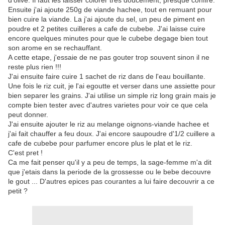
d'olive. Il faut les laisser colorer tres doucement, presque confire.
Ensuite j'ai ajoute 250g de viande hachee, tout en remuant pour
bien cuire la viande. La j'ai ajoute du sel, un peu de piment en
poudre et 2 petites cuilleres a cafe de cubebe. J'ai laisse cuire
encore quelques minutes pour que le cubebe degage bien tout
son arome en se rechauffant.
A cette etape, j'essaie de ne pas gouter trop souvent sinon il ne
reste plus rien !!!
J'ai ensuite faire cuire 1 sachet de riz dans de l'eau bouillante.
Une fois le riz cuit, je l'ai egoutte et verser dans une assiette pour
bien separer les grains. J'ai utilise un simple riz long grain mais je
compte bien tester avec d'autres varietes pour voir ce que cela
peut donner.
J'ai ensuite ajouter le riz au melange oignons-viande hachee et
j'ai fait chauffer a feu doux. J'ai encore saupoudre d'1/2 cuillere a
cafe de cubebe pour parfumer encore plus le plat et le riz.
C'est pret !
Ca me fait penser qu'il y a peu de temps, la sage-femme m'a dit
que j'etais dans la periode de la grossesse ou le bebe decouvre
le gout ... D'autres epices pas courantes a lui faire decouvrir a ce
petit ?