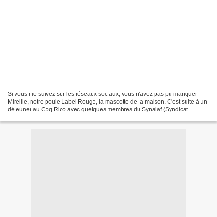
Si vous me suivez sur les réseaux sociaux, vous n'avez pas pu manquer
Mireille, notre poule Label Rouge, la mascotte de la maison. C'est suite à un
déjeuner au Coq Rico avec quelques membres du Synalaf (Syndicat
National des Labels Avicoles en France)...