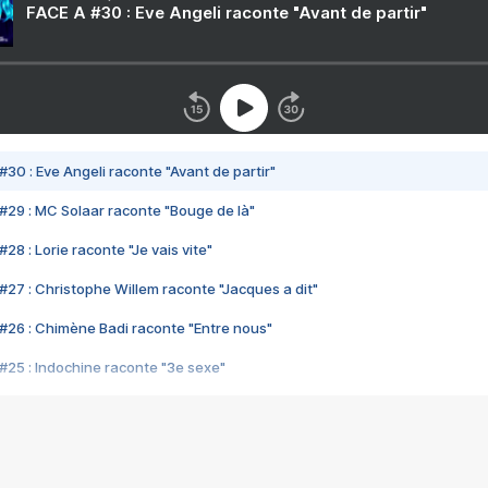
FACE A #30 : Eve Angeli raconte "Avant de partir"
#30 : Eve Angeli raconte "Avant de partir"
#29 : MC Solaar raconte "Bouge de là"
28 : Lorie raconte "Je vais vite"
#27 : Christophe Willem raconte "Jacques a dit"
#26 : Chimène Badi raconte "Entre nous"
#25 : Indochine raconte "3e sexe"
#24 : Zaho raconte "C'est chelou"
#23 : Patrick Bruel raconte "Au café des délices"
#22 : Kyo raconte "Le chemin"