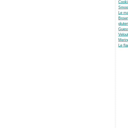
Cooki
Smoot
Le ma
Brown
glute
Guess
Velou
Merin
Le fla