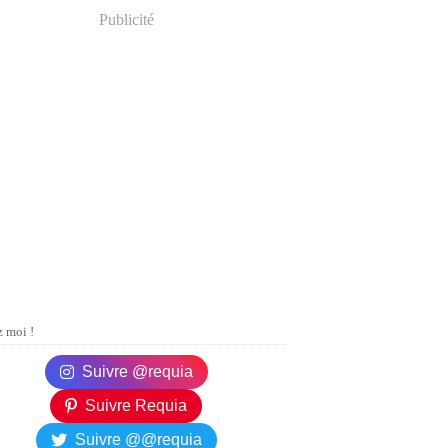
Publicité
 moi !
Suivre @requia
Suivre Requia
Suivre @@requia