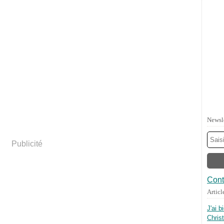
Newsl
Publicité
Cont
Articl
J'ai b
Chris