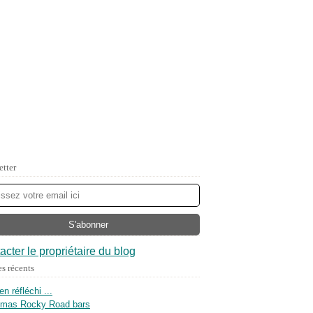
etter
acter le propriétaire du blog
es récents
ien réfléchi ...
tmas Rocky Road bars