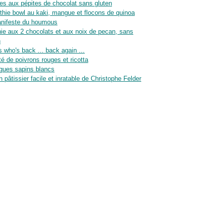
es aux pépites de chocolat sans gluten
hie bowl au kaki, mangue et flocons de quinoa
nifeste du houmous
ie aux 2 chocolats et aux noix de pecan, sans
n
 who's back ... back again ...
té de poivrons rouges et ricotta
gues sapins blancs
n pâtissier facile et inratable de Christophe Felder