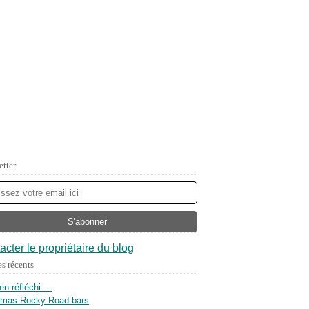
etter
acter le propriétaire du blog
es récents
ien réfléchi ...
tmas Rocky Road bars