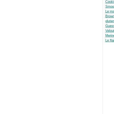
Cooki
Smoot
Le ma
Brown
glute
Guess
Velou
Merin
Le fla