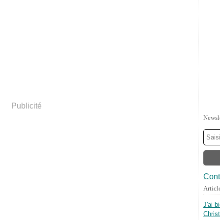
Publicité
Newsl
Cont
Articl
J'ai b
Chris