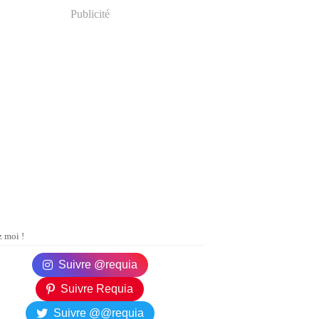
Publicité
 moi !
Suivre @requia
Suivre Requia
Suivre @@requia