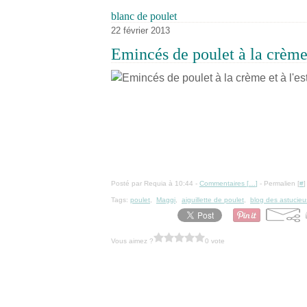
blanc de poulet
22 février 2013
Emincés de poulet à la crème 
Posté par Requia à 10:44 -
Commentaires [
…
]
- Permalien [
#
]
Tags:
poulet
,
Maggi
,
aiguillette de poulet
,
blog des astucie
Vous aimez ?
0 vote