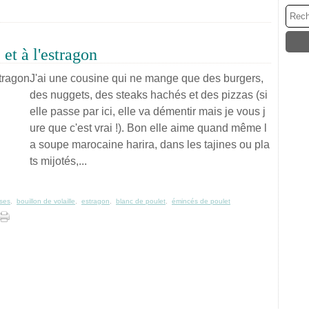
et à l'estragon
J'ai une cousine qui ne mange que des burgers,
des nuggets, des steaks hachés et des pizzas (si
elle passe par ici, elle va démentir mais je vous j
ure que c'est vrai !). Bon elle aime quand même l
a soupe marocaine harira, dans les tajines ou pla
ts mijotés,...
uses
,
bouillon de volaille
,
estragon
,
blanc de poulet
,
émincés de poulet