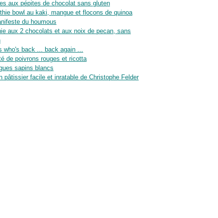
es aux pépites de chocolat sans gluten
hie bowl au kaki, mangue et flocons de quinoa
nifeste du houmous
ie aux 2 chocolats et aux noix de pecan, sans
n
 who's back ... back again ...
té de poivrons rouges et ricotta
gues sapins blancs
n pâtissier facile et inratable de Christophe Felder