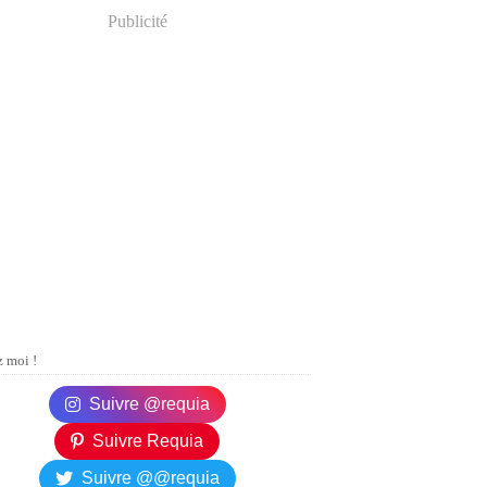
Publicité
 moi !
Suivre @requia
Suivre Requia
Suivre @@requia