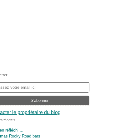
etter
acter le propriétaire du blog
es récents
ien réfléchi ...
tmas Rocky Road bars