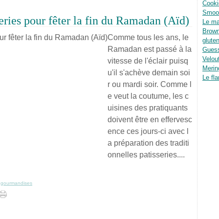
Cooki
Smoot
ries pour fêter la fin du Ramadan (Aïd)
Le ma
Brown
Comme tous les ans, le
glute
Ramadan est passé à la
Guess
Velou
vitesse de l'éclair puisq
Merin
u'il s'achève demain soi
Le fla
r ou mardi soir. Comme l
e veut la coutume, les c
uisines des pratiquants
doivent être en effervesc
ence ces jours-ci avec l
a préparation des traditi
onnelles patisseries....
,
gourmandises