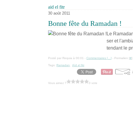
aid el fitr
30 août 2011
Bonne fête du Ramadan !
Le Ramadan e
ser et l'amb
tendant le pr
Posté par Requia à 00:01 -
Commentaires [
…
]
- Permalien [
#
]
Tags:
Ramadan
,
Aïd el fitr
Vous aimez ?
0 vote