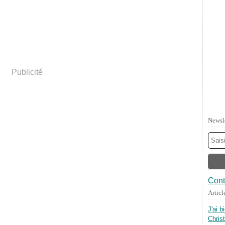
Publicité
Newsl
Cont
Articl
J'ai b
Chris