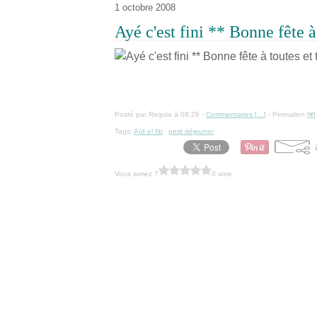
1 octobre 2008
Ayé c'est fini ** Bonne fête à 
Posté par Requia à 08:26 -
Commentaires [
…
]
- Permalien [
#
]
Tags:
Aïd el fitr
,
petit déjeuner
Vous aimez ?
0 vote