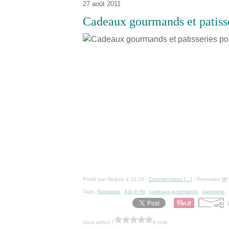
27 août 2011
Cadeaux gourmands et patisse
Posté par Requia à 12:34 -
Commentaires [
…
]
- Permalien [
#
]
Tags:
Ramadan
,
Aïd el fitr
,
cadeaux gourmands
,
patisserie
Vous aimez ?
0 vote