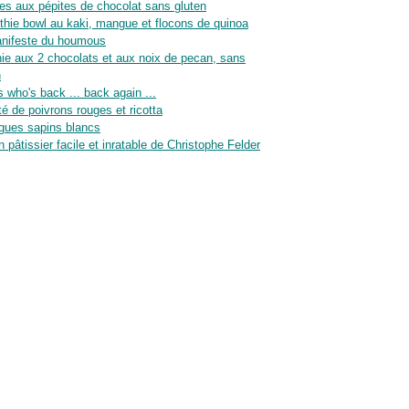
es aux pépites de chocolat sans gluten
hie bowl au kaki, mangue et flocons de quinoa
nifeste du houmous
ie aux 2 chocolats et aux noix de pecan, sans
n
 who's back ... back again ...
té de poivrons rouges et ricotta
gues sapins blancs
n pâtissier facile et inratable de Christophe Felder