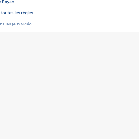
im Rayan
 toutes les règles
s les jeux vidéo
us choquant de Rockstar ? - Le scandale BULLY
e plus moche de Steam
du RÊVE tourne au CAUCHEMAR
pendant 8 heures
it… à tort
umiliés par un jeu vidéo
ire - Final Fantasy 8
ti un empire - Age of Empires
story DOFUS
tard, il crée l'un des pires jeux de tous les temps, MindsEye.