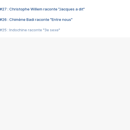
#27 : Christophe Willem raconte "Jacques a dit"
#26 : Chimène Badi raconte "Entre nous"
#25 : Indochine raconte "3e sexe"
#24 : Zaho raconte "C'est chelou"
#23 : Patrick Bruel raconte "Au café des délices"
#22 : Kyo raconte "Le chemin"
#21 : Nolwenn Leroy raconte "Cassé"
#20 : Patrick Hernandez raconte "Born to be alive"
#19 : Lorie raconte "Près de moi"
#18 : Michael Jones raconte "A nos actes manqués" (avec Jean-Jacque
#17 : Khaled raconte "Aïcha"
#16 : Corneille raconte "Parce qu'on vient de loin"