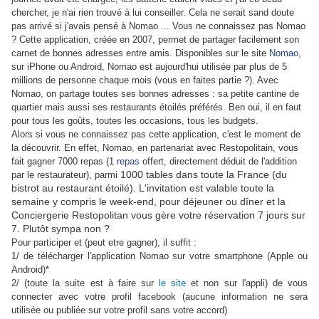
chercher, je n'ai rien trouvé à lui conseiller. Cela ne serait sand doute
pas arrivé si j'avais pensé à Nomao ... Vous ne connaissez pas Nomao
? Cette application, créée en 2007, permet de partager facilement son
carnet de bonnes adresses entre amis. Disponibles sur le site
Nomao
,
sur iPhone ou Android, Nomao est aujourd'hui utilisée par plus de 5
millions de personne chaque mois (vous en faites partie ?). Avec
Nomao, on partage toutes ses bonnes adresses : sa petite cantine de
quartier mais aussi ses restaurants étoilés préférés. Ben oui, il en faut
pour tous les goûts, toutes les occasions, tous les budgets.
Alors si vous ne connaissez pas cette application, c'est le moment de
la découvrir. En effet, Nomao, en partenariat avec Restopolitain, vous
fait gagner 7000 repas (1
repas
offert, directement déduit de l'addition
1000 tables dans toute la France (du
par le restaurateur), parmi
bistrot au restaurant étoilé). L'invitation est valable toute la
semaine y compris le week-end, pour déjeuner ou dîner et la
Conciergerie Restopolitan vous gère votre réservation 7 jours sur
7. Plutôt sympa non ?
Pour participer et (peut etre gagner), il suffit :
1/ de télécharger l'application Nomao sur votre smartphone (Apple ou
Android)*
2/ (toute la suite est à faire sur
le site
et non sur l'appli) de vous
connecter avec votre profil facebook (aucune information ne sera
utilisée ou publiée sur votre profil sans votre accord)