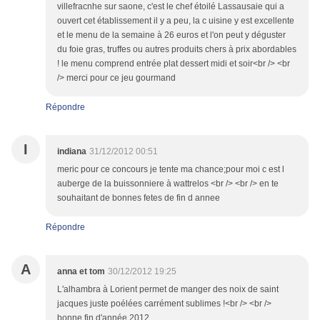
villefracnhe sur saone, c'est le chef étoilé Lassausaie qui a
ouvert cet établissement il y a peu, la c uisine y est excellente
et le menu de la semaine à 26 euros et l'on peut y déguster
du foie gras, truffes ou autres produits chers à prix abordables
! le menu comprend entrée plat dessert midi et soir<br /> <br
/> merci pour ce jeu gourmand
Répondre
I
indiana
31/12/2012 00:51
meric pour ce concours je tente ma chance;pour moi c est l
auberge de la buissonniere à wattrelos <br /> <br /> en te
souhaitant de bonnes fetes de fin d annee
Répondre
A
anna et tom
30/12/2012 19:25
L'alhambra à Lorient permet de manger des noix de saint
jacques juste poélées carrément sublimes !<br /> <br />
bonne fin d'année 2012