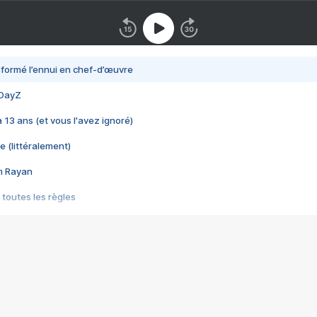
nsformé l’ennui en chef-d’œuvre
 DayZ
 a 13 ans (et vous l'avez ignoré)
e (littéralement)
im Rayan
 toutes les règles
s les jeux vidéo
us choquant de Rockstar ? - Le scandale BULLY
e plus moche de Steam
du RÊVE tourne au CAUCHEMAR