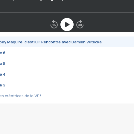
bey Maguire, c'est lui ! Rencontre avec Damien Witecka
e 6
e 5
e 4
e 3
s créatrices de la VF !
e 2
e 1
e Mektoub My Love arrive enfin ! Rencontre avec Shaïn Boumedine et Sal