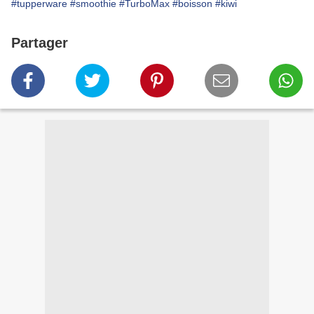
#tupperware
#smoothie
#TurboMax
#boisson
#kiwi
Partager