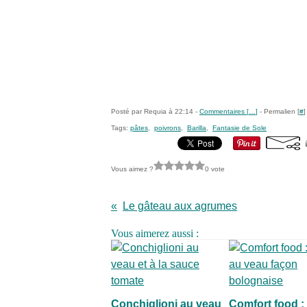
Posté par Requia à 22:14 -
Commentaires [
…
]
- Permalien [
#
]
Tags:
pâtes
,
poivrons
,
Barilla
,
Fantasie de Sole
Vous aimez ?
0 vote
Le gâteau aux agrumes
Vous aimerez aussi :
Conchiglioni au veau
Comfort food :