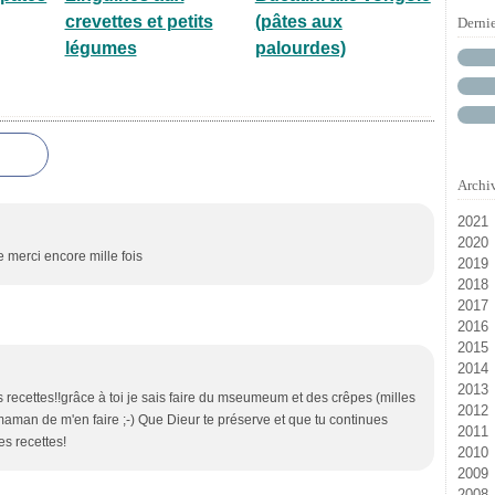
crevettes et petits
(pâtes aux
Derni
légumes
palourdes)
Archi
2021
2020
M
e merci encore mille fois
2019
D
2018
N
Ja
2017
D
2016
Oc
Ju
2015
Ju
Ja
D
2014
Ja
N
D
2013
Se
N
D
 recettes!!grâce à toi je sais faire du mseumeum et des crêpes (milles
2012
Ju
Oc
N
D
aman de m'en faire ;-) Que Dieur te préserve et que tu continues
2011
Ma
Se
Oc
N
D
es recettes!
2010
Av
Ao
Se
Oc
N
D
2009
Fé
Ju
Ao
Se
Oc
N
D
2008
Ja
Ju
Ju
Ao
Se
Oc
N
D