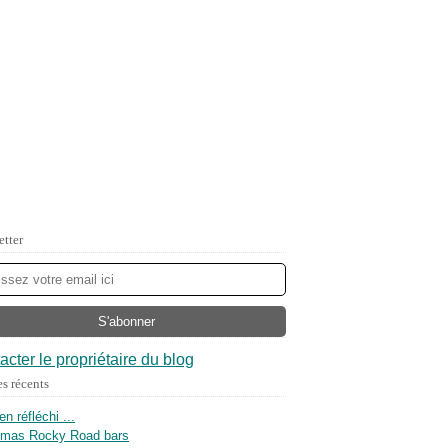
etter
acter le propriétaire du blog
es récents
ien réfléchi ...
tmas Rocky Road bars