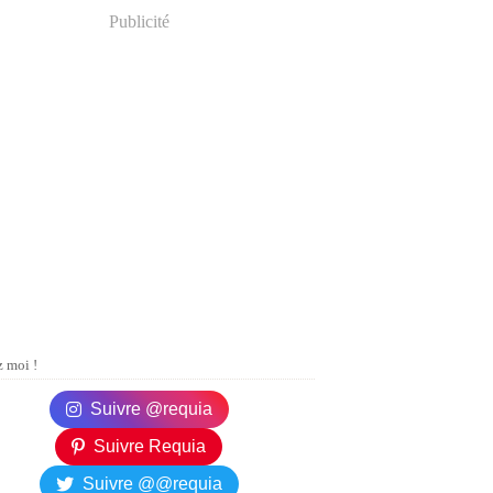
Publicité
 moi !
Suivre @requia
Suivre Requia
Suivre @@requia