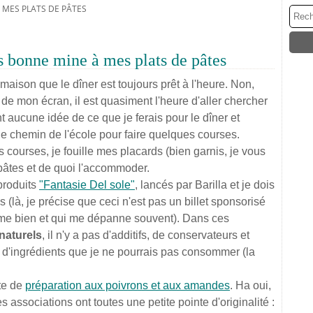
 MES PLATS DE PÂTES
s bonne mine à mes plats de pâtes
 maison que le dîner est toujours prêt à l'heure. Non,
de mon écran, il est quasiment l'heure d'aller chercher
nt aucune idée de ce que je ferais pour le dîner et
e chemin de l'école pour faire quelques courses.
s courses, je fouille mes placards (bien garnis, je vous
pâtes et de quoi l'accommoder.
 produits
"Fantasie Del sole"
, lancés par Barilla et je dois
 (là, je précise que ceci n'est pas un billet sponsorisé
'aime bien et qui me dépanne souvent). Dans ces
naturels
, il n'y a pas d'additifs, de conservateurs et
 d'ingrédients que je ne pourrais pas consommer (la
tte de
préparation aux poivrons et aux amandes
. Ha oui,
es associations ont toutes une petite pointe d'originalité :