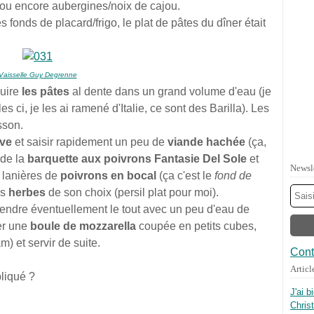
 ou encore aubergines/noix de cajou.
 fonds de placard/frigo, le plat de pâtes du dîner était
Vaisselle Guy Degrenne
cuire
les pâtes
al dente dans un grand volume d'eau (je
 ci, je les ai ramené d'Italie, ce sont des Barilla). Les
sson.
ive
et saisir rapidement un peu de
viande hachée
(ça,
 de la
barquette aux poivrons Fantasie Del Sole
et
Newsl
 lanières de
poivrons en bocal
(ça c'est le
fond de
es
herbes
de son choix (persil plat pour moi).
étendre éventuellement le tout avec un peu d'eau de
ter une
boule de mozzarella
coupée en petits cubes,
) et servir de suite.
Cont
Articl
pliqué ?
J'ai b
Chris