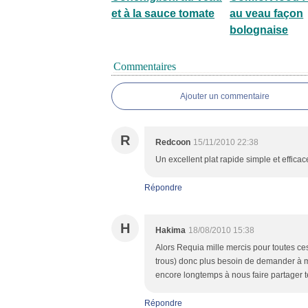
et à la sauce tomate
au veau façon
bolognaise
Commentaires
Ajouter un commentaire
R
Redcoon
15/11/2010 22:38
Un excellent plat rapide simple et efficac
Répondre
H
Hakima
18/08/2010 15:38
Alors Requia mille mercis pour toutes ces
trous) donc plus besoin de demander à m
encore longtemps à nous faire partager t
Répondre