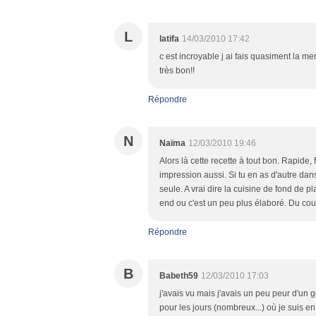
L
latifa
14/03/2010 17:42
c est incroyable j ai fais quasiment la mem
très bon!!
Répondre
N
Naïma
12/03/2010 19:46
Alors là cette recette à tout bon. Rapide,
impression aussi. Si tu en as d'autre da
seule. A vrai dire la cuisine de fond de p
end ou c'est un peu plus élaboré. Du cou
Répondre
B
Babeth59
12/03/2010 17:03
j'avais vu mais j'avais un peu peur d'un g
pour les jours (nombreux...) où je suis en