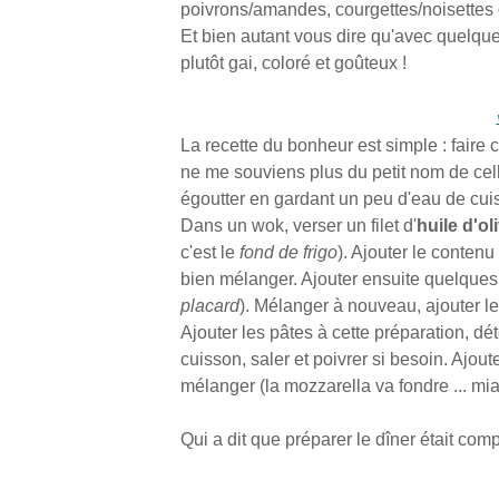
poivrons/amandes, courgettes/noisettes
Et bien autant vous dire qu'avec quelques
plutôt gai, coloré et goûteux !
La recette du bonheur est simple : faire 
ne me souviens plus du petit nom de celles
égoutter en gardant un peu d'eau de cui
Dans un wok, verser un filet d'
huile d'ol
c'est le
fond de frigo
). Ajouter le contenu
bien mélanger. Ajouter ensuite quelques
placard
). Mélanger à nouveau, ajouter l
Ajouter les pâtes à cette préparation, d
cuisson, saler et poivrer si besoin. Ajou
mélanger (la mozzarella va fondre ... miam
Qui a dit que préparer le dîner était com