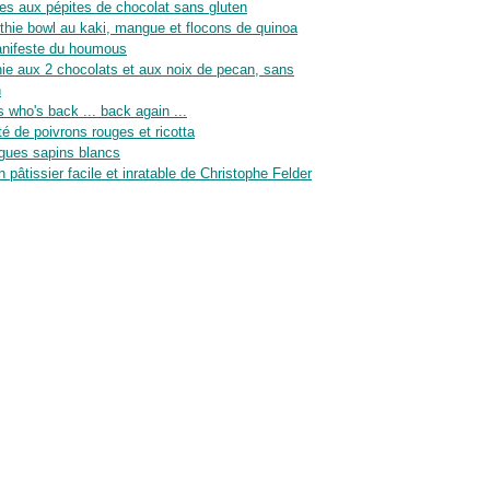
es aux pépites de chocolat sans gluten
hie bowl au kaki, mangue et flocons de quinoa
nifeste du houmous
ie aux 2 chocolats et aux noix de pecan, sans
n
 who's back ... back again ...
té de poivrons rouges et ricotta
gues sapins blancs
n pâtissier facile et inratable de Christophe Felder