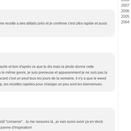
2007
Ma
Ju
Ju
Ao
Se
Oc
N
D
2006
Av
Ma
Ma
Ju
Ao
Se
Oc
N
D
2005
Fé
Av
Av
Ju
Ju
Ao
Se
Oc
N
D
2004
Ja
M
M
Ma
Ju
Ju
Ao
Se
Oc
N
D
e recette a des détails près et je confirme c'est ultra rapide et aussi
Fé
Fé
Av
Ma
Ju
Ju
Ao
Se
Oc
N
D
Ja
Ja
M
Av
Ma
Ju
Ju
Ao
Se
Oc
Fé
M
Av
Ma
Ju
Ju
Ao
Se
Ja
Fé
M
Av
Ma
Ju
Ju
Ao
Ja
Fé
M
Av
Ma
Ju
Ju
Ja
Fé
M
Av
Ma
Ju
Ja
Fé
M
Av
Av
Ja
Fé
M
M
 facile et bon d'après ce que tu dis mais la photo donne cette
Ja
Fé
Fé
ns le même genre, je suis preneuse et apparemment je ne suis pas la
Ja
Ja
lacard c'est un peut tous les jours de la semaine, il n'y a que le weed
p, les recettes rapides pour changer un peu sont les bienvenues.
oût "conserve"....tu me rassures là...je vais aussi avoir ça en stock
 panne d'inspiration!