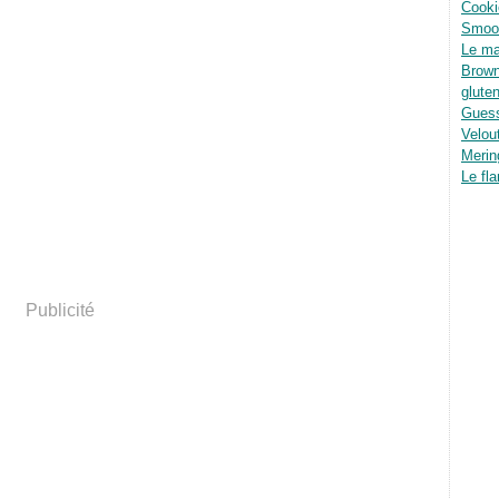
Cooki
Smoot
Le ma
Brown
glute
Guess
Velou
Merin
Le fla
Publicité