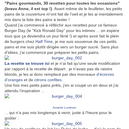
"Pains gourmands, 30 recettes pour toutes lec occasions"
(bravo Anne, il est top !)
. Avant même de le feuilleter, les petits
pains de la couverture m'ont fait de l'oeil et je les ai mentalement
mis dans la liste des pains à tester !
Quand j'ai commencé à réfléchir aux recettes pour ce fameux
Burger Day (le "Kick Ronald Day" pour les intimes ... on espère
tous que ça deviendra un jour férié !) et après avoir fait le plein
de burgers chez
Half Time
, je me suis souvenue de ces petits
pains et me suis plutôt dirigée vers un burger sucré. Sans plus
d'idées, j'ai commencé par préparer les petits pains.
La recette se trouve ici
et je n'ai fait qu'une seule modification
par rapport à la recette de départ : je n'avais pas de raisins
blonds, je les ai donc remplacé par des morceaux
d'écorces
d'oranges
et de
citrons confites
.
Une fois mes petits pains prêts, j'en ai coupé un en deux et j'ai
attendu l'inspiration ...
Assiette Luminarc
... qui n'a pas mis longtemps à venir, juste à l'heure pour le
goûter :