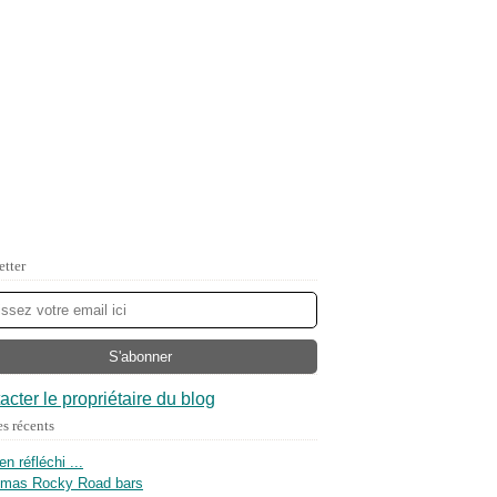
etter
acter le propriétaire du blog
es récents
ien réfléchi ...
tmas Rocky Road bars