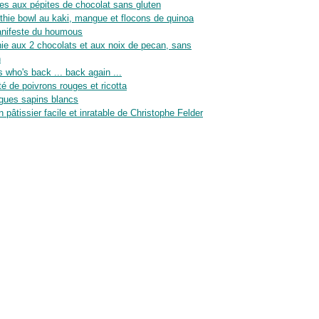
es aux pépites de chocolat sans gluten
hie bowl au kaki, mangue et flocons de quinoa
nifeste du houmous
ie aux 2 chocolats et aux noix de pecan, sans
n
 who's back ... back again ...
té de poivrons rouges et ricotta
gues sapins blancs
n pâtissier facile et inratable de Christophe Felder