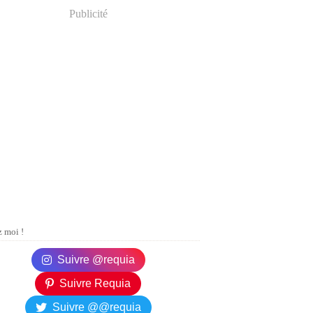
Publicité
 moi !
Suivre @requia
Suivre Requia
Suivre @@requia