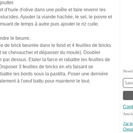
goutter.
et d'huile d'olive dans une poêle et faire revenir les
slucides. Ajouter la viande hachée, le sel, le poivre et
muant de temps à autre puis ajouter le riz cuite.
ndre le beurre.
 de brick beurrée dans le fond et 4 feuilles de bricks
ent se chevaucher et dépasser du moule). Doubler
e par dessus. Etaler la farce et rabattre les feuilles de
 Disposer 3 feuilles de bricks en els faisant se
Newsl
attre les bords sous la pastilla. Poser une dernière
alement à l'oeuf battu pour maintenir le tout.
Cont
Articl
J'ai b
Chris