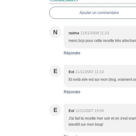
Ajouter un commentaire
N
naima
11/01/2008 11:23
merci bcp pour cette recette trés allechan
Répondre
E
Eol
21/11/2007 11:10
Et voilà elle est sur mon blog, vraiment un
Répondre
E
Eol
11/11/2007 19:09
J'ai fait ta recette hier soir et on s'est v
bientôt sur mon blog!