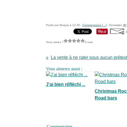
Posté par Requia à 12:30 -
Commentaires [
…
]
- Permalien [
#
]
Vous aimez ?
0 vote
La vente à ne rater sous aucun prétext
Vous aimerez aussi :
J'ai bien réfléchi ...
Christmas Roc
Road bars
Commentaires