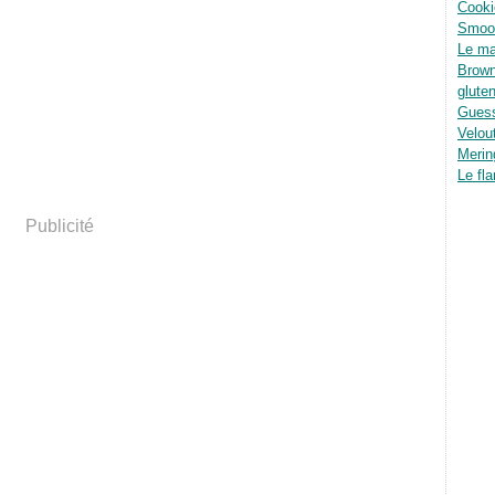
Cooki
Smoot
Le ma
Brown
glute
Guess
Velou
Merin
Le fla
Publicité