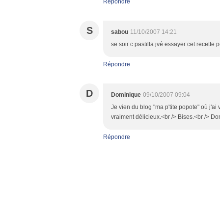
Répondre
S
sabou
11/10/2007 14:21
se soir c pastilla jvé essayer cet recette
Répondre
D
Dominique
09/10/2007 09:04
Je vien du blog "ma p'tite popote" où j'ai 
vraiment délicieux.<br /> Bises.<br /> D
Répondre