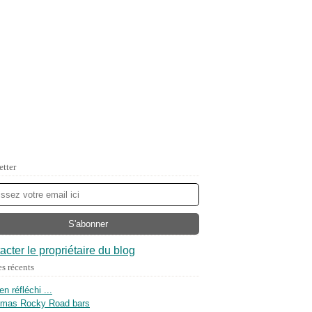
etter
acter le propriétaire du blog
es récents
ien réfléchi ...
tmas Rocky Road bars