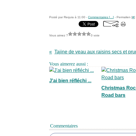
Posté par Requia à 11:00 -
Commentaires [
…
]
- Permalien [
#
]
Vous aimez ?
0 vote
Vous aimerez aussi :
J'ai bien réfléchi ...
Christmas Roc
Road bars
Commentaires