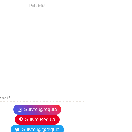
Publicité
 moi !
Suivre @requia
Suivre Requia
Suivre @@requia