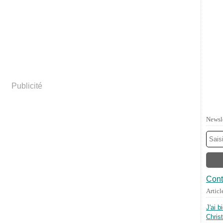
Publicité
Newsl
Cont
Articl
J'ai b
Chris