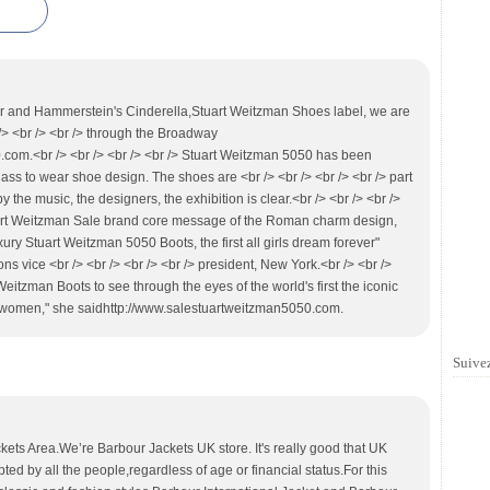
r and Hammerstein's Cinderella,Stuart Weitzman Shoes label, we are
 /> <br /> <br /> through the Broadway
com.<br /> <br /> <br /> <br /> Stuart Weitzman 5050 has been
lass to wear shoe design. The shoes are <br /> <br /> <br /> <br /> part
by the music, the designers, the exhibition is clear.<br /> <br /> <br />
art Weitzman Sale brand core message of the Roman charm design,
xury Stuart Weitzman 5050 Boots, the first all girls dream forever"
ns vice <br /> <br /> <br /> <br /> president, New York.<br /> <br />
eitzman Boots to see through the eyes of the world's first the iconic
women," she saidhttp://www.salestuartweitzman5050.com.
Suivez
ets Area.We’re Barbour Jackets UK store. It's really good that UK
ed by all the people,regardless of age or financial status.For this