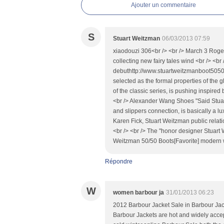
Ajouter un commentaire
S
Stuart Weitzman
06/03/2013 07:59
xiaodouzi 306<br /> <br /> March 3 Roge
collecting new fairy tales wind <br /> <br
debuthttp://www.stuartweitzmanboot5050.
selected as the formal properties of the g
of the classic series, is pushing inspired 
<br /> Alexander Wang Shoes "Said Stu
and slippers connection, is basically a lu
Karen Fick, Stuart Weitzman public relatio
<br /> <br /> The "honor designer Stuart W
Weitzman 50/50 Boots[Favorite] modern 
Répondre
W
women barbour ja
31/01/2013 06:23
2012 Barbour Jacket Sale in Barbour Jack
Barbour Jackets are hot and widely accept