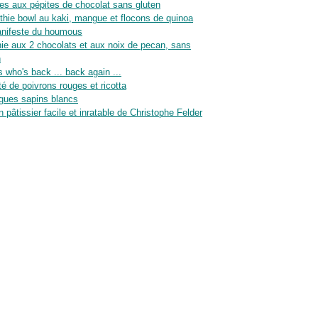
es aux pépites de chocolat sans gluten
hie bowl au kaki, mangue et flocons de quinoa
nifeste du houmous
ie aux 2 chocolats et aux noix de pecan, sans
n
 who's back ... back again ...
té de poivrons rouges et ricotta
gues sapins blancs
n pâtissier facile et inratable de Christophe Felder