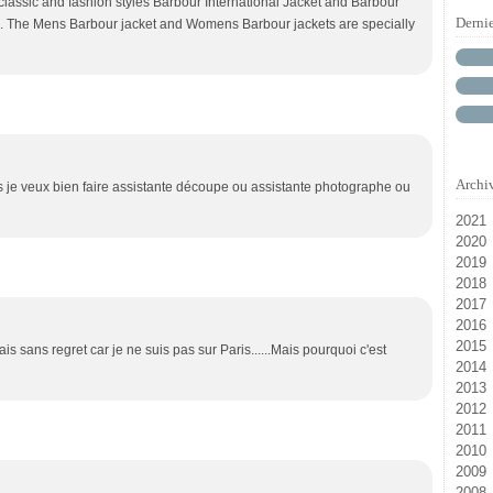
 classic and fashion styles Barbour International Jacket and Barbour
Derni
e. The Mens Barbour jacket and Womens Barbour jackets are specially
Archi
rs je veux bien faire assistante découpe ou assistante photographe ou
2021
2020
M
2019
D
2018
N
Ja
2017
D
2016
Oc
Ju
2015
Ju
Ja
D
is sans regret car je ne suis pas sur Paris......Mais pourquoi c'est
2014
Ja
N
D
2013
Se
N
D
2012
Ju
Oc
N
D
2011
Ma
Se
Oc
N
D
2010
Av
Ao
Se
Oc
N
D
2009
Fé
Ju
Ao
Se
Oc
N
D
2008
Ja
Ju
Ju
Ao
Se
Oc
N
D