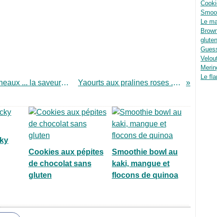
Cooki
Smoot
Le ma
Brown
glute
Guess
Velou
Merin
Le fla
Tajine de veau aux raisins secs et pruneaux ... la saveur de "mon terroir"
Yaourts aux pralines roses ... réussis !
ky
Cookies aux pépites
Smoothie bowl au
de chocolat sans
kaki, mangue et
gluten
flocons de quinoa