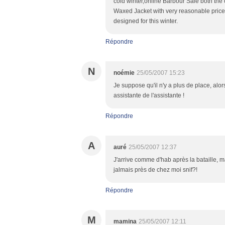
cold winter,online Barbour Sale both the
Waxed Jacket with very reasonable pric
designed for this winter.
Répondre
N
noémie
25/05/2007 15:23
Je suppose qu'il n'y a plus de place, alo
assistante de l'assistante !
Répondre
A
auré
25/05/2007 12:37
J'arrive comme d'hab après la bataille, ma
jalmais près de chez moi snif?!
Répondre
M
mamina
25/05/2007 12:11