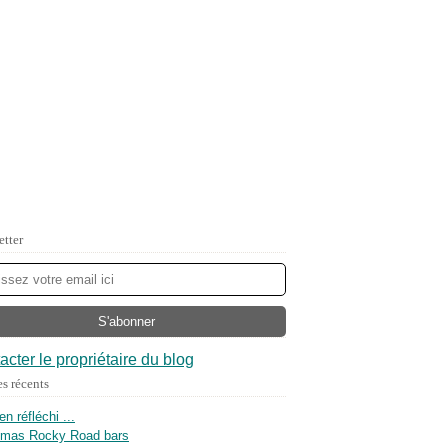
etter
acter le propriétaire du blog
es récents
ien réfléchi ...
tmas Rocky Road bars