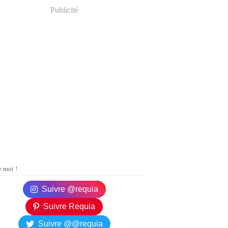
Publicité
 moi !
Suivre @requia
Suivre Requia
Suivre @@requia