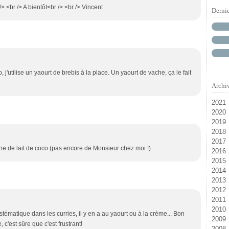
> <br /> A bientôt<br /> <br /> Vincent
Derni
, j'utilise un yaourt de brebis à la place. Un yaourt de vache, ça le fait
Archi
2021
2020
M
2019
D
2018
N
Ja
2017
D
che de lait de coco (pas encore de Monsieur chez moi !)
2016
Oc
Ju
2015
Ju
Ja
D
2014
Ja
N
D
2013
Se
N
D
2012
Ju
Oc
N
D
2011
Ma
Se
Oc
N
D
2010
Av
Ao
Se
Oc
N
D
ystématique dans les curries, il y en a au yaourt ou à la crème... Bon
2009
Fé
Ju
Ao
Se
Oc
N
D
 c'est sûre que c'est frustrant!
2008
Ja
Ju
Ju
Ao
Se
Oc
N
D