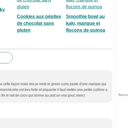
ky
Cookies aux pépites
Smoothie bowl au
de chocolat sans
kaki, mangue et
gluten
flocons de quinoa
 a cette façon mais moi je mets le green curry paste d'une marque qui
rché;elle est tres forte et piquante il faut mettre une petite cuillere a
Suivez
a fin le lait de coco qui donne au plat un vrai gout ;merci