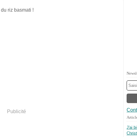
c du riz basmati !
Newsl
Cont
Publicité
Articl
J'ai b
Chris