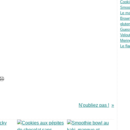
Cooki
Smoot
Le ma
Brown
glute
Guess
Velou
Merin
Le fla
N'oubliez pas !