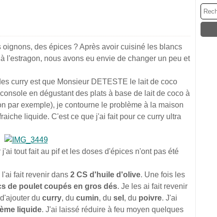
 oignons, des épices ? Après avoir cuisiné les blancs
 à l'estragon, nous avons eu envie de changer un peu et
des curry est que Monsieur DETESTE le lait de coco
e console en dégustant des plats à base de lait de coco à
llon par exemple), je contourne le problème à la maison
aiche liquide. C'est ce que j'ai fait pour ce curry ultra
j'ai tout fait au pif et les doses d'épices n'ont pas été
e l'ai fait revenir dans
2 CS d'huile d'olive
. Une fois les
cs de poulet coupés en gros dés
. Je les ai fait revenir
 d'ajouter du
curry
, du
cumin
, du
sel
, du
poivre
. J'ai
rème liquide
. J'ai laissé réduire à feu moyen quelques