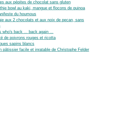
es aux pépites de chocolat sans gluten
hie bowl au kaki, mangue et flocons de quinoa
nifeste du houmous
ie aux 2 chocolats et aux noix de pecan, sans
n
 who's back ... back again ...
té de poivrons rouges et ricotta
gues sapins blancs
n pâtissier facile et inratable de Christophe Felder