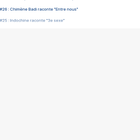
#26 : Chimène Badi raconte "Entre nous"
#25 : Indochine raconte "3e sexe"
#24 : Zaho raconte "C'est chelou"
#23 : Patrick Bruel raconte "Au café des délices"
#22 : Kyo raconte "Le chemin"
#21 : Nolwenn Leroy raconte "Cassé"
#20 : Patrick Hernandez raconte "Born to be alive"
#19 : Lorie raconte "Près de moi"
#18 : Michael Jones raconte "A nos actes manqués" (avec Jean-Jacque
#17 : Khaled raconte "Aïcha"
#16 : Corneille raconte "Parce qu'on vient de loin"
#15 : Indochine raconte "L'aventurier"