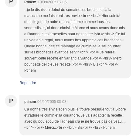
P
Ptinem
10/09/2005 07:06
...je le disais en debut de semaine tes brochettes a la
marocaine me faisaient tres envie.<br /> <br /> Hier soir fut
donc le jour de notre repas a theme comme tous les
vendredis et j'ai donc choisi le Maroc et nous avons donc mis
a l'honneur tes brochettes pour notre idee !<br /> <br /> Ce fut
un veritable regal, nous avons tres apprecie ces brochettes.
Quelle bonne idee ce malange de cumin-sel a saupoudrer
sur les brochettes avant de servir.<br /> <br /> Je referai
souvent cette recette en variant la viande.<br /> <br /> Merci
pour cette delicieuse recette !<br /> <br /> Biz<br /> <br />
Ptinem
Répondre
P
ptinem
06/09/2005 05:08
Ca donne tres envie et en plus je trouve presque tout a S'pore
et j'adore le cumin et la coriandre. Je vais adapter la recette
avec du poulet ou de l'agneau cra je ne trouve pas de veau...
<br /> <br /> Merci...<br /> <br /> Biz<br /> <br /> Ptinem