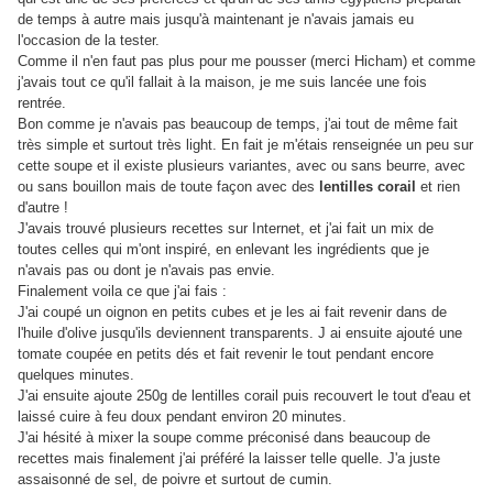
de temps à autre mais jusqu'à maintenant je n'avais jamais eu
l'occasion de la tester.
Comme il n'en faut pas plus pour me pousser (merci Hicham) et comme
j'avais tout ce qu'il fallait à la maison, je me suis lancée une fois
rentrée.
Bon comme je n'avais pas beaucoup de temps, j'ai tout de même fait
très simple et surtout très light. En fait je m'étais renseignée un peu sur
cette soupe et il existe plusieurs variantes, avec ou sans beurre, avec
ou sans bouillon mais de toute façon avec des
lentilles corail
et rien
d'autre !
J'avais trouvé plusieurs recettes sur Internet, et j'ai fait un mix de
toutes celles qui m'ont inspiré, en enlevant les ingrédients que je
n'avais pas ou dont je n'avais pas envie.
Finalement voila ce que j'ai fais :
J'ai coupé un oignon en petits cubes et je les ai fait revenir dans de
l'huile d'olive jusqu'ils deviennent transparents. J ai ensuite ajouté une
tomate coupée en petits dés et fait revenir le tout pendant encore
quelques minutes.
J'ai ensuite ajoute 250g de lentilles corail puis recouvert le tout d'eau et
laissé cuire à feu doux pendant environ 20 minutes.
J'ai hésité à mixer la soupe comme préconisé dans beaucoup de
recettes mais finalement j'ai préféré la laisser telle quelle. J'a juste
assaisonné de sel, de poivre et surtout de cumin.