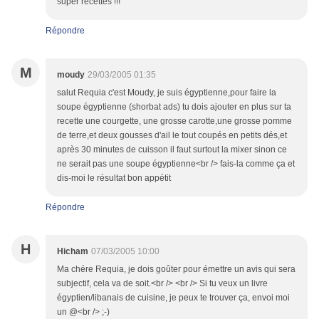
super recettes !!!
Répondre
M
moudy
29/03/2005 01:35
salut Requia c'est Moudy, je suis égyptienne,pour faire la
soupe égyptienne (shorbat ads) tu dois ajouter en plus sur ta
recette une courgette, une grosse carotte,une grosse pomme
de terre,et deux gousses d'ail le tout coupés en petits dés,et
après 30 minutes de cuisson il faut surtout la mixer sinon ce
ne serait pas une soupe égyptienne<br /> fais-la comme ça et
dis-moi le résultat bon appétit
Répondre
H
Hicham
07/03/2005 10:00
Ma chére Requia, je dois goûter pour émettre un avis qui sera
subjectif, cela va de soit.<br /> <br /> Si tu veux un livre
égyptien/libanais de cuisine, je peux te trouver ça, envoi moi
un @<br /> ;-)