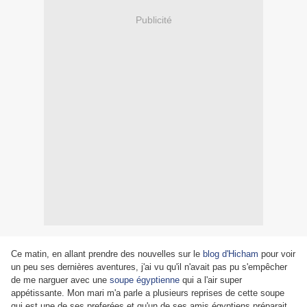
Publicité
Ce matin, en allant prendre des nouvelles sur le
blog d'Hicham
pour voir
un peu ses dernières aventures, j'ai vu qu'il n'avait pas pu s'empêcher
de me narguer avec une
soupe égyptienne
qui a l'air super
appétissante. Mon mari m'a parle a plusieurs reprises de cette soupe
qui est une de ses preferées et qu'un de ses amis égyptiens préparait